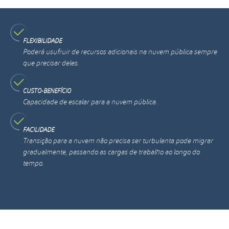
FLEXIBILIDADE
Poderá usufruir de recursos adicionais na nuvem pública sempre
que precisar deles.
Pular
Pular
CUSTO-BENEFÍCIO
Capacidade de escalar para a nuvem pública.
FECHAR
FECHAR
FACILIDADE
Transição para a nuvem não precisa ser turbulenta pode migrar
gradualmente, passando as cargas de trabalho ao longo do
tempo.