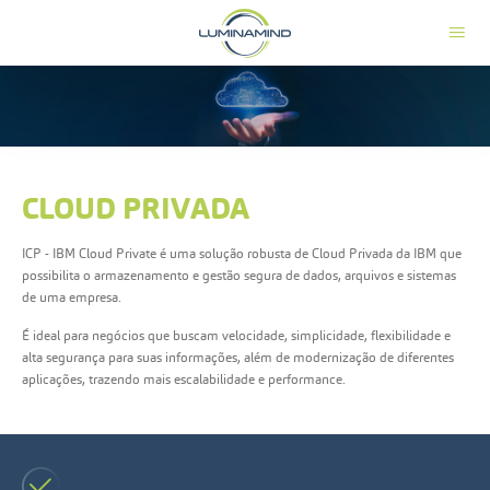
CLOUD PRIVADA
ICP - IBM Cloud Private é uma solução robusta de Cloud Privada da IBM que
possibilita
o armazenamento e gestão segura de dados, arquivos e sistemas
de uma empresa.
É ideal para negócios que buscam velocidade, simplicidade, flexibilidade e
alta segurança para suas informações, além de modernização de diferentes
aplicações, trazendo mais escalabilidade e performance.